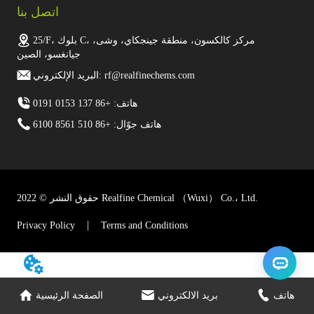
اتصل بنا
25/F، بلوك C، مركز كالكسون، منطقة جينجكاي، وشى،
جيانغسو، الصين
البريد الإلكتروني: rf@realfinechems.com
هاتف: +86 137 0153 0191
هاتف جوّال: +86 510 8561 6100
حقوق النشر © 2022 Realfine Chemical （Wuxi） Co.، Ltd.
Privacy Policy
Terms and Conditions
هاتف
بريد الالكتروني
الصفحة الرئيسية
// 引用您的插件链接
// 给google上报chat_started事件
dataLayer.push({'event': 'chat_started'});