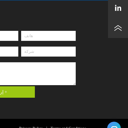
إرسال +