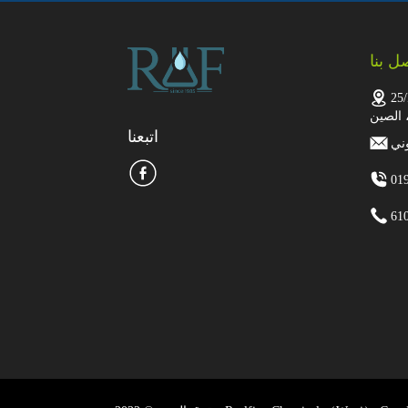
ل بنا
الكسون، منطقة جينجكاي،
 الصين
اتبعنا