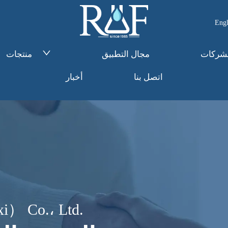
Engl
لشركات
مجال التطبيق
منتجات
اتصل بنا
أخبار
i） Co.، Ltd.