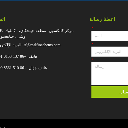
اعطنا رسالة
اتص
*
25/F، بلوك C، مركز ك
وشى، جيانغسو،
*
البريد الإلكتروني: rf@realfinechems.com
هاتف: +86 137 0153 0191
*
هاتف جوّال: +86 510 8561 6100