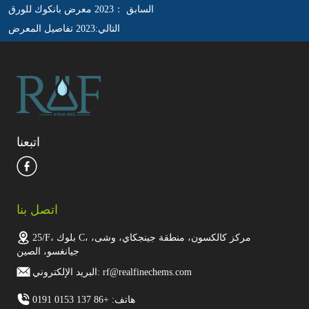
السابق ：
2023 معرض بانكوك للورق
التالي:
2023 تفاصيل المعرض
اتبعنا
اتصل بنا
25/F، بلوك C، مركز كالكسون، منطقة جينجكاي، وشى،
جيانغسو، الصين
البريد الإلكتروني: rf@realfinechems.com
هاتف: +86 137 0153 0191