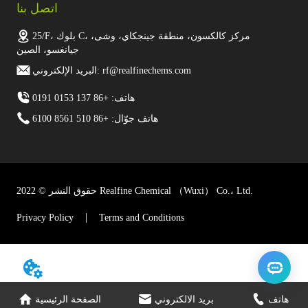
اتصل بنا
25/F، بلوك C، مركز كالكسون، منطقة جينجكاي، وشى،
جيانغسو، الصين
البريد الإلكتروني: rf@realfinechems.com
هاتف: +86 137 0153 0191
هاتف جوّال: +86 510 8561 6100
حقوق النشر © 2022 Realfine Chemical （Wuxi） Co.، Ltd.
Privacy Policy
Terms and Conditions
// 引用您的插件链接
هاتف
بريد الالكتروني
الصفحة الرئيسية
// 给google上报chat_started事件
dataLayer.push({'event':