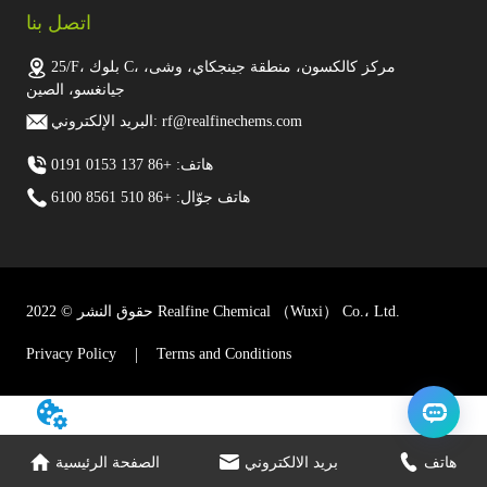
اتصل بنا
25/F، بلوك C، مركز كالكسون، منطقة جينجكاي، وشى،
جيانغسو، الصين
البريد الإلكتروني: rf@realfinechems.com
هاتف: +86 137 0153 0191
هاتف جوّال: +86 510 8561 6100
حقوق النشر © 2022 Realfine Chemical （Wuxi） Co.، Ltd.
Privacy Policy
Terms and Conditions
هاتف
بريد الالكتروني
الصفحة الرئيسية
// 引用您的插件链接
// 给google上报chat_started事件
dataLayer.push({'event': 'chat_started'});