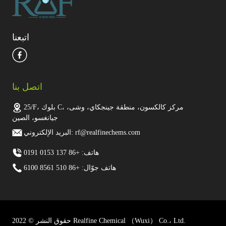
اتبعنا
اتصل بنا
25/F، بلوك C، مركز كالكسون، منطقة جينجكاي، وشى،
جيانغسو، الصين
البريد الإلكتروني: rf@realfinechems.com
هاتف: +86 137 0153 0191
هاتف جوّال: +86 510 8561 6100
حقوق النشر © 2022 Realfine Chemical （Wuxi） Co.، Ltd.