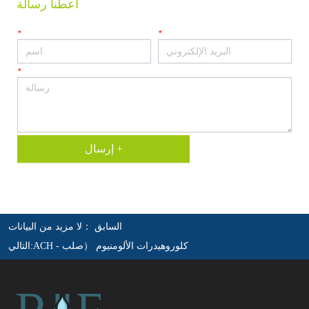
اعطنا رسالة
*
*
*
إرسال +
السابق ：
لا مزيد من البيانات
ACH - كلوروهيدرات الألومنيوم （صلب
التالي: