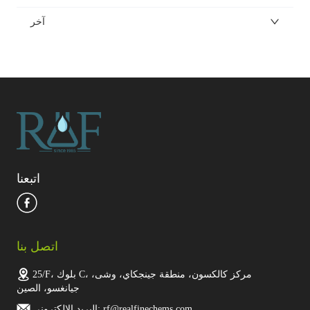
آخر
اتبعنا
اتصل بنا
25/F، بلوك C، مركز كالكسون، منطقة جينجكاي، وشى،
جيانغسو، الصين
البريد الإلكتروني: rf@realfinechems.com