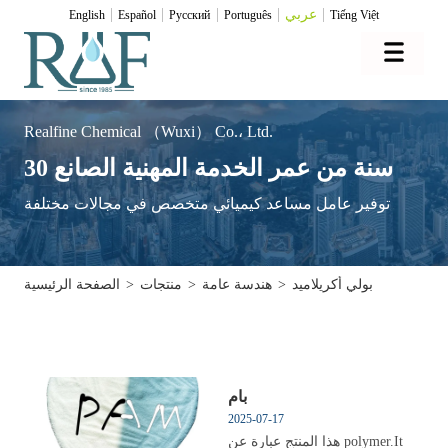
عربي
English
Español
Pусский
Português
Tiếng Việt
Realfine Chemical （Wuxi） Co.، Ltd.
30 سنة من عمر الخدمة المهنية الصانع
توفير عامل مساعد كيميائي متخصص في مجالات مختلفة
بولي أكريلاميد
>
هندسة عامة
>
منتجات
>
الصفحة الرئيسية
بام
2025-07-17
هذا المنتج عبارة عن polymer.It