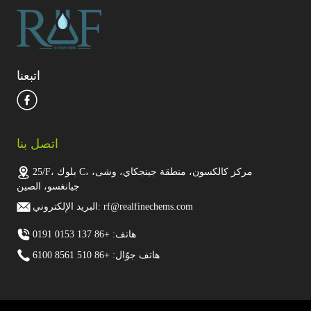
اتبعنا
اتصل بنا
25/F، بلوك C، مركز كالكسون، منطقة جينجكاي، وشى،
جيانغسو، الصين
البريد الإلكتروني: rf@realfinechems.com
هاتف: +86 137 0153 0191
هاتف جوّال: +86 510 8561 6100