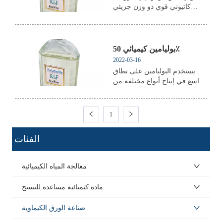
كاتيوني قوي ذو وزن جزيئي
منخفض ، بوليمر متجانس خطي ،
قابلية جيدة للذوبان في الماء ،
خصائص مستقرة ، غير حساسة
لقيمة PH ، له تأثير مقاومة تحلل
بوليامين كيميائي 50٪
الكلور. بالإضافة إلى ذلك ، تتميز
2022-03-16
بخصائص مقاومة درجات الحرارة
يستخدم البوليامين على نطاق
العالية والضغط الع...
واسع في إنتاج أنواع مختلفة من
المؤسسات الصناعية ومعالجة
مياه الصرف الصحي. · المظهر:
سائل شفاف عديم اللون إلى
1
أصفر خفيف · الطبيعة الأيونية:
الموجبة · قيمة الرقم
ㅤ الفئات
الهيدروجيني (الكشف المباشر):
4.0-7.0 · المحتوى الصلب٪: 50
معالجة المياه الكيميائية
مادة كيميائية مساعدة للنسيج
صناعة الورق الكيماوية