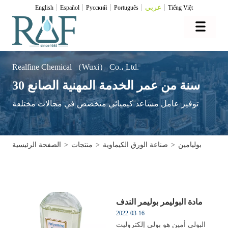
عربي
English
Español
Pусский
Português
Tiếng Việt
Realfine Chemical （Wuxi） Co.، Ltd.
30 سنة من عمر الخدمة المهنية الصانع
توفير عامل مساعد كيميائي متخصص في مجالات مختلفة
بوليامين
>
صناعة الورق الكيماوية
>
منتجات
>
الصفحة الرئيسية
مادة البوليمر بوليمر الندف
2022-03-16
البولي أمين هو بولي إلكتروليت