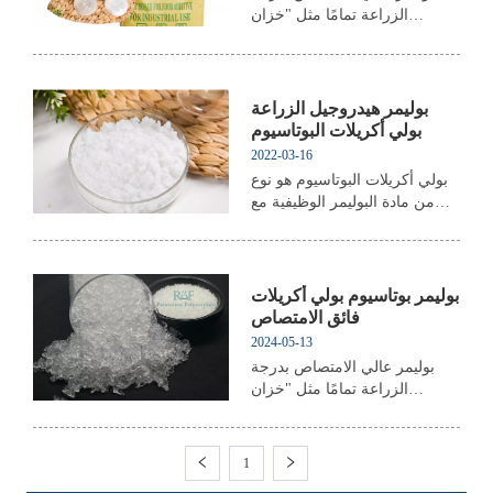
الزراعة تمامًا مثل "خزان
الألغام": تمتص الماء عندما تمطر
وأطلق الماء مرة أخرى عندما
يجف.
بوليمر هيدروجيل الزراعة
بولي أكريلات البوتاسيوم
2022-03-16
بولي أكريلات البوتاسيوم هو نوع
من مادة البوليمر الوظيفية مع
قدرة قوية على امتصاص الماء.
الإفراج المتكرر للمياه ،
وامتصاص الماء ، لذلك يقارنه
الفلاحون بـ "الخزان الصغير". في
بوليمر بوتاسيوم بولي أكريلات
الوقت نفسه ، يمكنه أيضًا
فائق الامتصاص
امتصاص الأسمدة ومبيدات الآفات
2024-05-13
، والإفراج ببطء ، وزيا...
بوليمر عالي الامتصاص بدرجة
الزراعة تمامًا مثل "خزان
الألغام": تمتص الماء عندما تمطر
وأطلق الماء مرة أخرى عندما
يجف.
1