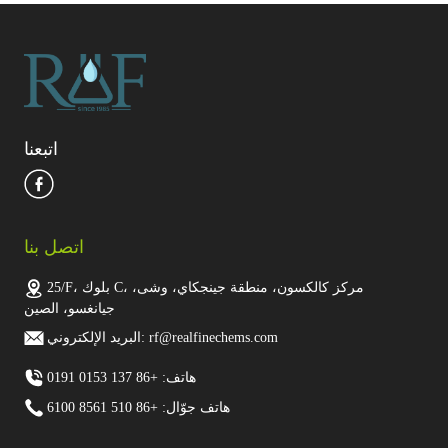
اتبعنا
اتصل بنا
25/F، بلوك C، مركز كالكسون، منطقة جينجكاي، وشى،
جيانغسو، الصين
البريد الإلكتروني: rf@realfinechems.com
هاتف: +86 137 0153 0191
هاتف جوّال: +86 510 8561 6100