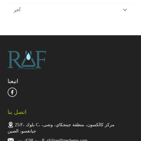
آخر
اتبعنا
اتصل بنا
25/F، بلوك C، مركز كالكسون، منطقة جينجكاي، وشى،
جيانغسو، الصين
البريد الإلكتروني: rf@realfinechems.com