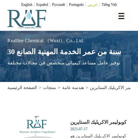
عربي
English
Español
Pусский
Português
Tiếng Việt
Realfine Chemical （Wuxi） Co.، Ltd.
30 سنة من عمر الخدمة المهنية الصانع
توفير عامل مساعد كيميائي متخصص في مجالات مختلفة
بوليمر الاكريليك الستايرين
>
هندسة عامة
>
منتجات
>
الصفحة الرئيسية
كوبوليمر الاكريليك الستايرين
2025-07-17
كوبوليمر الاكريليك الستايرين هو