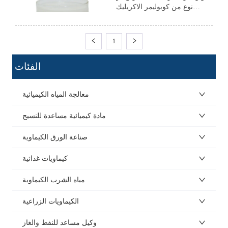
نوع من كوبوليمر الاكريليك
المعدلة. إنها بنية قشرة أساسية
خاصة تجلب الصلابة المحددة التي
يحتاجها الطلاء الخشبي. يمكن أن
1
تشكل الفيلم في درجة حرارة
الغرفة دون أي اندماج. إنه نوع
ㅤ الفئات
من المنتجات الصديقة للبيئة بدون
معادن ثقيل...
معالجة المياه الكيميائية
مادة كيميائية مساعدة للنسيج
صناعة الورق الكيماوية
كيماويات غذائية
مياه الشرب الكيماوية
الكيماويات الزراعية
وكيل مساعد للنفط والغاز