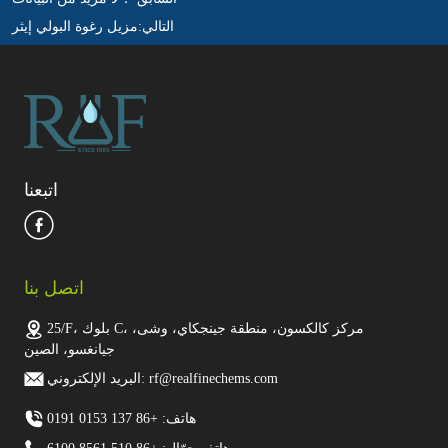
التالي:
مزيل رغوة البولي إيثر
اتبعنا
اتصل بنا
25/F، بلوك C، مركز كالكسون، منطقة جينجكاي، وشى،
جيانغسو، الصين
البريد الإلكتروني: rf@realfinechems.com
هاتف: +86 137 0153 0191