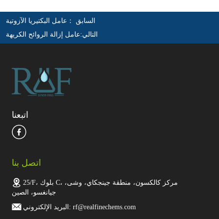
السابق ：
عامل البكتيريا الآزوتية
التالي:
عامل إزالة الروائح الكريهة
اتبعنا
اتصل بنا
25/F، بلوك C، مركز كالكسون، منطقة جينجكاي، وشى،
جيانغسو، الصين
البريد الإلكتروني: rf@realfinechems.com