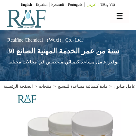
عربي
English
Español
Pусский
Português
Tiếng Việt
Realfine Chemical （Wuxi） Co.، Ltd.
30 سنة من عمر الخدمة المهنية الصانع
توفير عامل مساعد كيميائي متخصص في مجالات مختلفة
عامل صابون
>
مادة كيميائية مساعدة للنسيج
>
منتجات
>
الصفحة الرئيسية