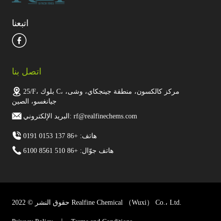
اتبعنا
اتصل بنا
25/F، بلوك C، مركز كالكسون، منطقة جينجكاي، وشى،
جيانغسو، الصين
البريد الإلكتروني: rf@realfinechems.com
هاتف: +86 137 0153 0191
هاتف جوّال: +86 510 8561 6100
حقوق النشر © 2022 Realfine Chemical （Wuxi） Co.، Ltd.