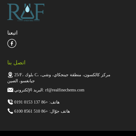
اتبعنا
اتصل بنا
25/F، بلوك C، مركز كالكسون، منطقة جينجكاي، وشى،
جيانغسو، الصين
البريد الإلكتروني: rf@realfinechems.com
هاتف: +86 137 0153 0191
هاتف جوّال: +86 510 8561 6100