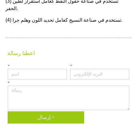
اعطنا رسالة
*
*
*
إرسال +