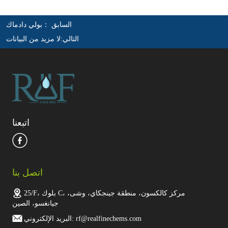
السابق ：
بولي دادماك
التالي:
لا مزيد من البيانات
اتبعنا
اتصل بنا
25/F، بلوك C، مركز كالكسون، منطقة جينجكاي، وشى،
جيانغسو، الصين
البريد الإلكتروني: rf@realfinechems.com