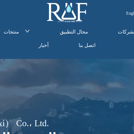
Engl
لشركات
مجال التطبيق
منتجات
اتصل بنا
أخبار
i） Co.، Ltd.